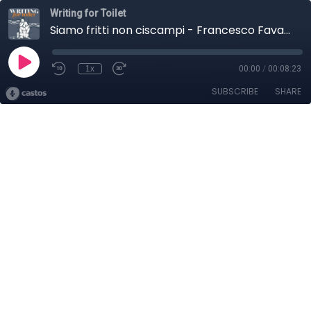
Writing for Toilet
Siamo fritti non ciscampi - Francesco Favarete
1x
00:00
/
00:08:23
SUBSCRIBE
SHARE