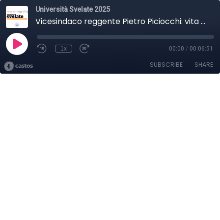
Università Svelate 2025
Vicesindaco reggente Pietro Piciocchi: vita universitaria nella città di Genova
1x
00:00
/
00:06:51
SUBSCRIBE
SHARE