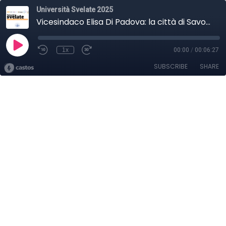
Università Svelate 2025
Vicesindaco Elisa Di Padova: la città di Savona e il Campus, opportunità e sfide
1x
00:00
/
00:06:27
SUBSCRIBE
SHARE