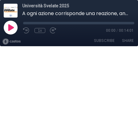
Università Svelate 2025
A ogni azione corrisponde una reazione, anche nel mondo animale
1x
00:00
/
00:14:01
SUBSCRIBE
SHARE