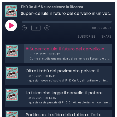
PhD On Air! Neuroscienze in Ricerca
Super-cellule: il futuro del cervello in un vetrino
1x
00:00
/
36:28
SUBSCRIBE
SHARE
Super-cellule: il futuro del cervello in 
un vetrino
Jun 23 2026 • 00:15:12
Come si studia una malattia del cervello se l’organo è protetto e inaccessibile? In questo episodio di PhD On Air, esploriamo una delle frontiere più ...
Oltre i tabù del pavimento pelvico: il 
potere dell'empowerment nella cura 
Jun 16 2026 • 00:15:41
di sé
In questo nuovo episodio di PhD On Air, affrontiamo un tema fondamentale ma spesso lasciato ai margini del dibattito pubblico: il rapporto tra pavimen...
La fisica che legge il cervello: il potere 
della risonanza magnetica
Jun 09 2026 • 00:14:45
In questa sesta puntata di PhD On Air, esploriamo il confine dove la fisica incontra la medicina insieme a Emilio Cipriano, fisico e ricercatore press...
Parkinson: la sfida della fatica e l’arte 