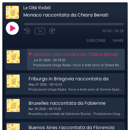
Le Città Visibili
Monaco raccontata da Chiara Benati
1x
00:00
/
36:28
SUBSCRIBE
SHARE
Monaco raccontata da Chiara Benati
Jul 01 2026 • 00:18:32
Produzione Unige Radio. Voce e testi sono di Chiara Benati. L’editing audio e il montaggio sono di Alberto Baschiera. Grafiche di Benedetta Giaufret....
Friburgo in Brisgovia raccontata da 
Serena Spazzarini
May 31 2026 • 00:16:53
Produzione Unige Radio. Voce e testi sono di Serena Spazzarini. L’editing audio e il montaggio di Alberto Baschiera. Grafiche di Benedetta Giaufret....
Bruxelles raccontata da Fabienne 
Brunin
Apr 30 2026 • 00:19:29
Bruxelles raccontata da Fabienne Brunin. Produzione Unige Radio. Voce e testi sono di Fabienne Brunin. L’editing audio e il montaggio di Alberto Bas...
Buenos Aires raccontata da Florencia 